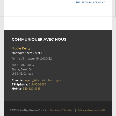
UTILISER MAINTENANT
COMMUNIQUER AVEC NOUS
Nicole Petty
Mortgage Agent Level 1
Permis d’initiateur #M11000412
301 Fruitland Road
Stoney Creek, ON
L8E 5M1, Canada
Courriel:
npetty@dominionlending.ca
Téléphone:
519-820-8385
Mobile:
519-820-8385
© 2026 Centres Hypothécaires Dominion
Conditions d’utilisation
|
Politique de confidentialité