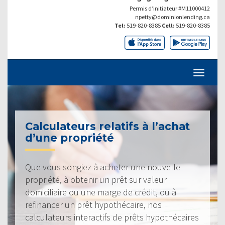
Permis d’initiateur #M11000412
npetty@dominionlending.ca
Tel:
519-820-8385
Cell:
519-820-8385
Calculateurs relatifs à l’achat
d’une propriété
Que vous songiez à acheter une nouvelle
propriété, à obtenir un prêt sur valeur
domiciliaire ou une marge de crédit, ou à
refinancer un prêt hypothécaire, nos
calculateurs interactifs de prêts hypothécaires